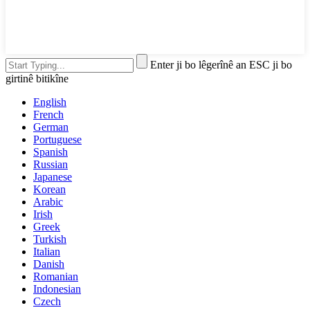
Enter ji bo lêgerînê an ESC ji bo
girtinê bitikîne
English
French
German
Portuguese
Spanish
Russian
Japanese
Korean
Arabic
Irish
Greek
Turkish
Italian
Danish
Romanian
Indonesian
Czech