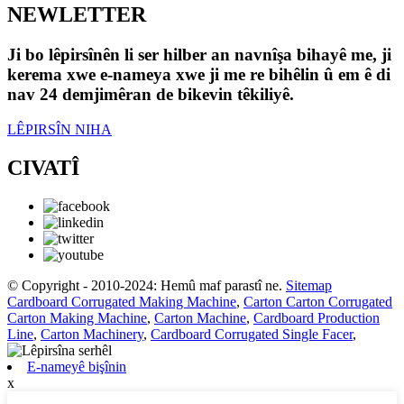
NEWLETTER
Ji bo lêpirsînên li ser hilber an navnîşa bihayê me, ji
kerema xwe e-nameya xwe ji me re bihêlin û em ê di
nav 24 demjimêran de bikevin têkiliyê.
LÊPIRSÎN NIHA
CIVATÎ
© Copyright - 2010-2024: Hemû maf parastî ne.
Sitemap
Cardboard Corrugated Making Machine
,
Carton Carton Corrugated
Carton Making Machine
,
Carton Machine
,
Cardboard Production
Line
,
Carton Machinery
,
Cardboard Corrugated Single Facer
,
E-nameyê bişînin
x