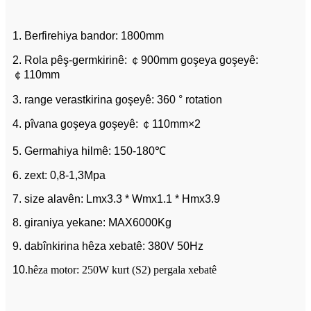
1. Berfirehiya bandor: 1800mm
2. Rola pêş-germkirinê: ￠900mm goşeya goşeyê:
￠110mm
3. range verastkirina goşeyê: 360 ° rotation
4. pîvana goşeya goşeyê: ￠110mm×2
5. Germahiya hilmê: 150-180℃
6. zext: 0,8-1,3Mpa
7. size alavên: Lmx3.3 * Wmx1.1 * Hmx3.9
8. giraniya yekane: MAX6000Kg
9. dabînkirina hêza xebatê: 380V 50Hz
10.
hêza motor: 250W kurt (S2) pergala xebatê