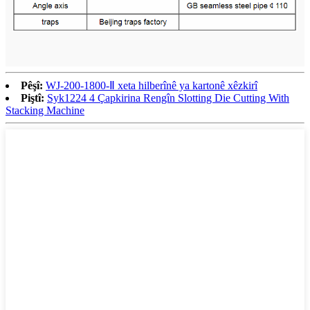
Pêşî:
WJ-200-1800-Ⅱ xeta hilberînê ya kartonê xêzkirî
Piştî:
Syk1224 4 Çapkirina Rengîn Slotting Die Cutting With
Stacking Machine