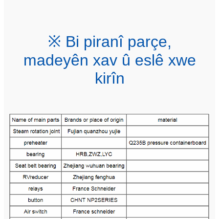
※ Bi piranî parçe,
madeyên xav û eslê xwe
kirîn