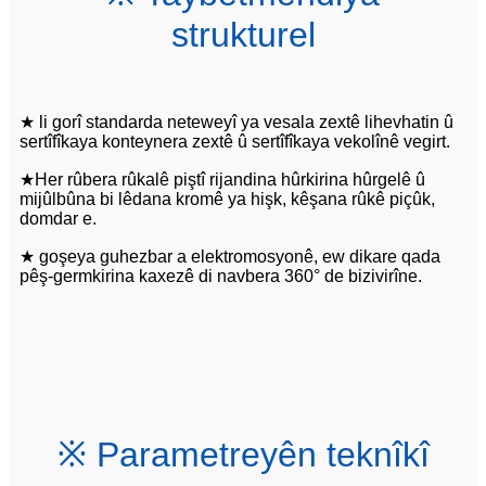
strukturel
★ li gorî standarda neteweyî ya vesala zextê lihevhatin û
sertîfîkaya konteynera zextê û sertîfîkaya vekolînê vegirt.
★Her rûbera rûkalê piştî rijandina hûrkirina hûrgelê û
mijûlbûna bi lêdana kromê ya hişk, kêşana rûkê piçûk,
domdar e.
★ goşeya guhezbar a elektromosyonê, ew dikare qada
pêş-germkirina kaxezê di navbera 360° de bizivirîne.
※ Parametreyên teknîkî