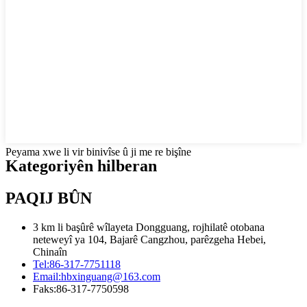
Peyama xwe li vir binivîse û ji me re bişîne
Kategoriyên hilberan
PAQIJ BÛN
3 km li başûrê wîlayeta Dongguang, rojhilatê otobana
neteweyî ya 104, Bajarê Cangzhou, parêzgeha Hebei,
Chinaîn
Tel:
86-317-7751118
Email:
hbxinguang@163.com
Faks:
86-317-7750598