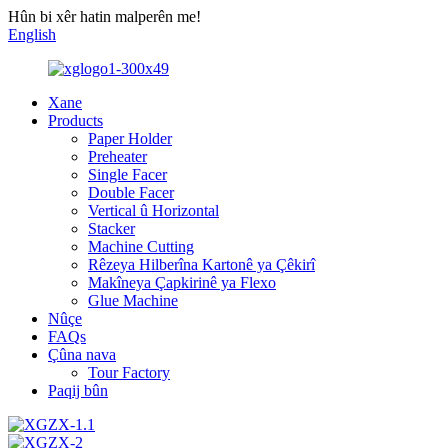
Hûn bi xêr hatin malperên me!
English
Xane
Products
Paper Holder
Preheater
Single Facer
Double Facer
Vertical û Horizontal
Stacker
Machine Cutting
Rêzeya Hilberîna Kartonê ya Çêkirî
Makîneya Çapkirinê ya Flexo
Glue Machine
Nûçe
FAQs
Çûna nava
Tour Factory
Paqij bûn