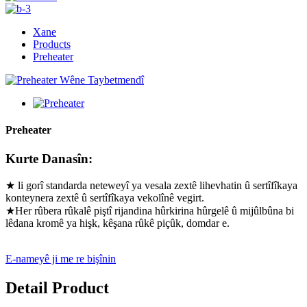
Xane
Products
Preheater
Preheater
Kurte Danasîn:
★ li gorî standarda neteweyî ya vesala zextê lihevhatin û sertîfîkaya
konteynera zextê û sertîfîkaya vekolînê vegirt.
★Her rûbera rûkalê piştî rijandina hûrkirina hûrgelê û mijûlbûna bi
lêdana kromê ya hişk, kêşana rûkê piçûk, domdar e.
E-nameyê ji me re bişînin
Detail Product