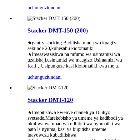
uchunguzi
undani
Stacker DMT-150 (200)
★gantry stacking.Badilisha muda wa kuagiza
sekunde 20,kuhesabu kiotomatiki.
★Imesawazishwa na mfumo wa usimamizi wa
uzalishaji,usimamizi wa maagizo,Usimamizi wa
Kati，Usipunguze kasi kiotomatiki kwa moja.
uchunguzi
undani
Stacker DMT-120
★Imepitishwa kwenye chaneli ya 16 iliyo
svetsade.Marekebisho ya umeme ya kadibodi ya
ukubwa wa ubao wa udhibiti wa nyumatiki wa
pato la nyuma, kasi ya kupitisha umeme
inayoweza kubadilishwa.