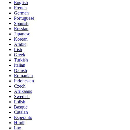
English
French
German
Portuguese
Spanish
Russian
Japanese
Korean
Arabic
Irish
Greek
Turkish
Italian
Danish
Romanian
Indonesian
Czech
Afrikaans
Swedish
Polish
Basque
Catalan
Esperanto
Hindi
Lao