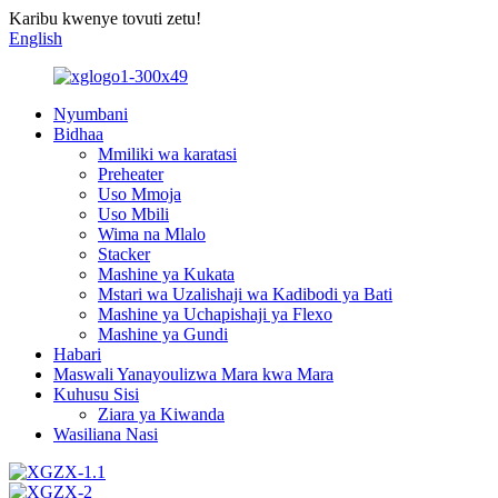
Karibu kwenye tovuti zetu!
English
Nyumbani
Bidhaa
Mmiliki wa karatasi
Preheater
Uso Mmoja
Uso Mbili
Wima na Mlalo
Stacker
Mashine ya Kukata
Mstari wa Uzalishaji wa Kadibodi ya Bati
Mashine ya Uchapishaji ya Flexo
Mashine ya Gundi
Habari
Maswali Yanayoulizwa Mara kwa Mara
Kuhusu Sisi
Ziara ya Kiwanda
Wasiliana Nasi