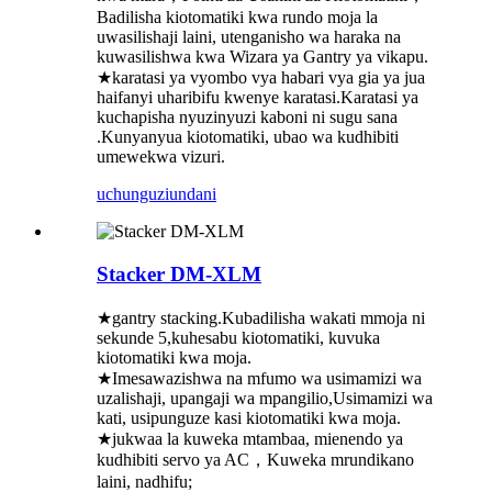
Badilisha kiotomatiki kwa rundo moja la
uwasilishaji laini, utenganisho wa haraka na
kuwasilishwa kwa Wizara ya Gantry ya vikapu.
★karatasi ya vyombo vya habari vya gia ya jua
haifanyi uharibifu kwenye karatasi.Karatasi ya
kuchapisha nyuzinyuzi kaboni ni sugu sana
.Kunyanyua kiotomatiki, ubao wa kudhibiti
umewekwa vizuri.
uchunguzi
undani
Stacker DM-XLM
★gantry stacking.Kubadilisha wakati mmoja ni
sekunde 5,kuhesabu kiotomatiki, kuvuka
kiotomatiki kwa moja.
★Imesawazishwa na mfumo wa usimamizi wa
uzalishaji, upangaji wa mpangilio,Usimamizi wa
kati, usipunguze kasi kiotomatiki kwa moja.
★jukwaa la kuweka mtambaa, mienendo ya
kudhibiti servo ya AC，Kuweka mrundikano
laini, nadhifu;