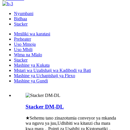
Nyumbani
Bidhaa
Stacker
Mmiliki wa karatasi
Preheater
Uso Mmoja
Uso Mbili
Wima na Mlalo
Stacker
Mashine ya Kukata
Mstari wa Uzalishaji wa Kadibodi ya Bati
Mashine ya Uchapishaji ya Flexo
Mashine ya Gundi
Stacker DM-DL
★Sehemu tano zinazotumia conveyor ya mkanda
wa nguvu ya juu,Udhibiti wa kitanzi cha mara
kwa mara，Pointi za Usahihi za Kiotomatiki，