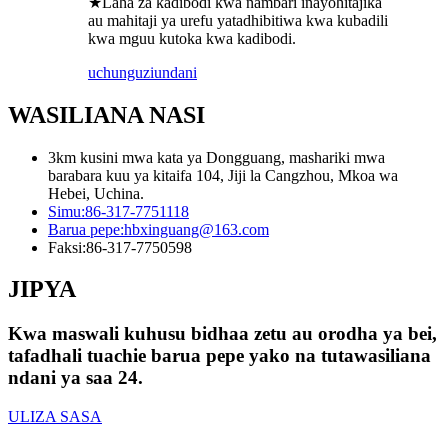
★Laha za kadibodi kwa nambari inayohitajika
au mahitaji ya urefu yatadhibitiwa kwa kubadili
kwa mguu kutoka kwa kadibodi.
uchunguzi
undani
WASILIANA NASI
3km kusini mwa kata ya Dongguang, mashariki mwa
barabara kuu ya kitaifa 104, Jiji la Cangzhou, Mkoa wa
Hebei, Uchina.
Simu:
86-317-7751118
Barua pepe:
hbxinguang@163.com
Faksi:
86-317-7750598
JIPYA
Kwa maswali kuhusu bidhaa zetu au orodha ya bei,
tafadhali tuachie barua pepe yako na tutawasiliana
ndani ya saa 24.
ULIZA SASA