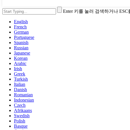
Enter 키를 눌러 검색하거나 ES
English
French
German
Portuguese
Spanish
Russian
Japanese
Korean
Arabic
Irish
Greek
Turkish
Italian
Danish
Romanian
Indonesian
Czech
Afrikaans
Swedish
Polish
Basque