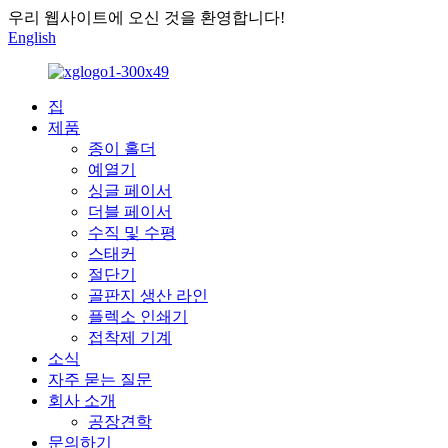
우리 웹사이트에 오신 것을 환영합니다!
English
집
제품
종이 홀더
예열기
싱글 페이서
더블 페이서
수직 및 수평
스태커
절단기
골판지 생산 라인
플렉소 인쇄기
접착제 기계
소식
자주 묻는 질문
회사 소개
공장견학
문의하기